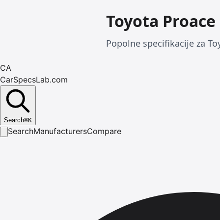
Toyota Proace
Popolne specifikacije za To
CA
CarSpecsLab.com
Search
⌘
K
Search
Manufacturers
Compare