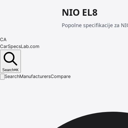
NIO EL8
Popolne specifikacije za NI
CA
CarSpecsLab.com
Search
⌘
K
Search
Manufacturers
Compare