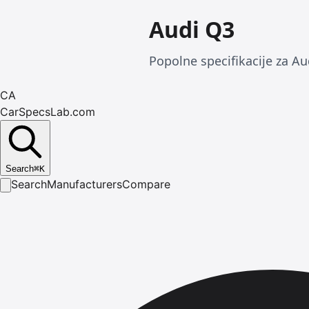
Audi Q3
Popolne specifikacije za Au
CA
CarSpecsLab.com
Search
⌘
K
Search
Manufacturers
Compare